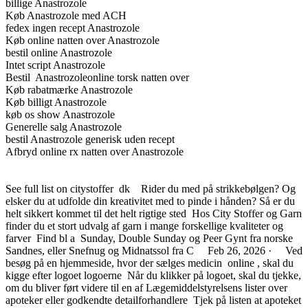
billige Anastrozole
Køb Anastrozole med ACH
fedex ingen recept Anastrozole
Køb online natten over Anastrozole
bestil online Anastrozole
Intet script Anastrozole
Bestil Anastrozoleonline torsk natten over
Køb rabatmærke Anastrozole
Køb billigt Anastrozole
køb os show Anastrozole
Generelle salg Anastrozole
bestil Anastrozole generisk uden recept
Afbryd online rx natten over Anastrozole
See full list on citystoffer dk Rider du med på strikkebølgen? Og
elsker du at udfolde din kreativitet med to pinde i hånden? Så er du
helt sikkert kommet til det helt rigtige sted Hos City Stoffer og Garn
finder du et stort udvalg af garn i mange forskellige kvaliteter og
farver Find bl a Sunday, Double Sunday og Peer Gynt fra norske
Sandnes, eller Snefnug og Midnatssol fra C Feb 26, 2026 · Ved
besøg på en hjemmeside, hvor der sælges medicin online , skal du
kigge efter logoet logoerne Når du klikker på logoet, skal du tjekke,
om du bliver ført videre til en af Lægemiddelstyrelsens lister over
apoteker eller godkendte detailforhandlere Tjek på listen at apoteket