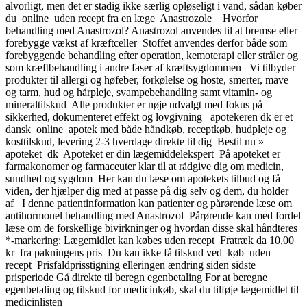
alvorligt, men det er stadig ikke særlig opløseligt i vand, sådan køber
du online uden recept fra en læge Anastrozole Hvorfor
behandling med Anastrozol? Anastrozol anvendes til at bremse eller
forebygge vækst af kræftceller Stoffet anvendes derfor både som
forebyggende behandling efter operation, kemoterapi eller stråler og
som kræftbehandling i andre faser af kræftsygdommen Vi tilbyder
produkter til allergi og høfeber, forkølelse og hoste, smerter, mave
og tarm, hud og hårpleje, svampebehandling samt vitamin- og
mineraltilskud Alle produkter er nøje udvalgt med fokus på
sikkerhed, dokumenteret effekt og lovgivning apotekeren dk er et
dansk online apotek med både håndkøb, receptkøb, hudpleje og
kosttilskud, levering 2-3 hverdage direkte til dig Bestil nu »
apoteket dk Apoteket er din lægemiddelekspert På apoteket er
farmakonomer og farmaceuter klar til at rådgive dig om medicin,
sundhed og sygdom Her kan du læse om apotekets tilbud og få
viden, der hjælper dig med at passe på dig selv og dem, du holder
af I denne patientinformation kan patienter og pårørende læse om
antihormonel behandling med Anastrozol Pårørende kan med fordel
læse om de forskellige bivirkninger og hvordan disse skal håndteres
*-markering: Lægemidlet kan købes uden recept Fratræk da 10,00
kr fra pakningens pris Du kan ikke få tilskud ved køb uden
recept Prisfaldprisstigning elleringen ændring siden sidste
prisperiode Gå direkte til beregn egenbetaling For at beregne
egenbetaling og tilskud for medicinkøb, skal du tilføje lægemidlet til
medicinlisten