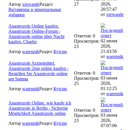
2026,
Автор
xrewasde
Раздел
27
20:57:47
Витамины и минеральные
от
xrewasde
добавки
Anastrozole Online kaufen.
Anastrozole Online-Forum -
Ответов: 0
Anastrozole online über Nacht
02 июня
Просмотров:
kaufen. Charler
2026,
23
21:43:56
Автор
warennik
Раздел
Куплю
от
warennik
Anastrozole Arzneimittel.
Anastrozole 2mg online kaufen -
Ответов: 0
Bestellen Sie Anastrozole online
03 июня
Просмотров:
am Samsta
2026,
25
01:12:25
Автор
warennik
Раздел
Куплю
от
warennik
Anastrozole Online. wie kaufe ich
Anastrozole in Berlin - Sicherste
Ответов: 0
Möglichkeit Anastrozole online
03 июня
Просмотров:
2026,
23
Автор
warennik
Раздел
Куплю
07:07:06