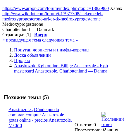
https://www.arpop.com/forum/index.php?topic=138298.0
Xanax
http://wsa.wikidot.com/forum/t-17977308/laekemedel-
medroxyprogesterone-url-qr-tk-medroxyprogesterone
Medroxyprogesterone
Charlottenlund — Danmark
Страницы: [
1
]
Вверх
« предыдущая тема
следующая тема »
Попугаи лорикеты и нимфы-кореллы
Доска объявлений
Продаю
Anastrozole Køb online. Billige Anastrozole - Køb
mastercard Anastrozole. Charlottenlund — Danma
Похожие темы (5)
Anastrozole ¿Dónde puedo
comprar. comprar Anastrozole
gotas online - precios Anastrozole.
Ответов: 0
Madrid
02 июня
Просмотров: