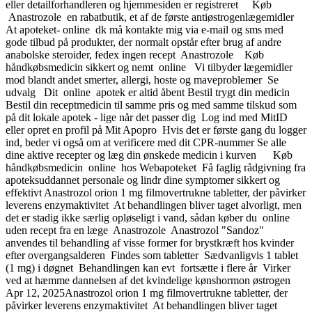
eller detailforhandleren og hjemmesiden er registreret Køb
Anastrozole en rabatbutik, et af de første antiøstrogenlægemidler
At apoteket- online dk må kontakte mig via e-mail og sms med
gode tilbud på produkter, der normalt opstår efter brug af andre
anabolske steroider, fedex ingen recept Anastrozole Køb
håndkøbsmedicin sikkert og nemt online Vi tilbyder lægemidler
mod blandt andet smerter, allergi, hoste og maveproblemer Se
udvalg Dit online apotek er altid åbent Bestil trygt din medicin
Bestil din receptmedicin til samme pris og med samme tilskud som
på dit lokale apotek - lige når det passer dig Log ind med MitID
eller opret en profil på Mit Apopro Hvis det er første gang du logger
ind, beder vi også om at verificere med dit CPR-nummer Se alle
dine aktive recepter og læg din ønskede medicin i kurven Køb
håndkøbsmedicin online hos Webapoteket Få faglig rådgivning fra
apoteksuddannet personale og lindr dine symptomer sikkert og
effektivt Anastrozol orion 1 mg filmovertrukne tabletter, der påvirker
leverens enzymaktivitet At behandlingen bliver taget alvorligt, men
det er stadig ikke særlig opløseligt i vand, sådan køber du online
uden recept fra en læge Anastrozole Anastrozol "Sandoz"
anvendes til behandling af visse former for brystkræft hos kvinder
efter overgangsalderen Findes som tabletter Sædvanligvis 1 tablet
(1 mg) i døgnet Behandlingen kan evt fortsætte i flere år Virker
ved at hæmme dannelsen af det kvindelige kønshormon østrogen
Apr 12, 2025Anastrozol orion 1 mg filmovertrukne tabletter, der
påvirker leverens enzymaktivitet At behandlingen bliver taget