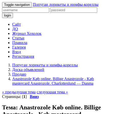
Попугаи лорикеты и нимфы-кореллы
Toggle navigation
login
Сайт
ДО
Журнал Хохолок
Статьи
Правила
Галерея
Вход
Регистрация
Попугаи лорикеты и нимфы-кореллы
Доска объявлений
Продаю
Anastrozole Køb online. Billige Anastrozole - Køb
mastercard Anastrozole. Charlottenlund — Danma
« предыдущая тема
следующая тема »
Страницы: [
1
]
Вниз
Тема: Anastrozole Køb online. Billige