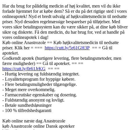
Har du brug for pålidelig medicin af høj kvalitet, men vil du ikke
forlade hjemmet for at købe dem? Så er du på det rigtige sted i vores
onlineapotek! Nyd et bredt udvalg af højkvalitetsmedicin til nedsatte
priser. Nyd desuden regelmæssige besparelser på tilføjelser. Med
vores sikre betalingssystem kan du være sikker på, at dine køb bliver
sikre og diskrete. Få den medicin, du har brug for, ved at handle på
vores onlineapotek i dag!
Køb online Anastrozole == Køb højkvalitetsmedicin til nedsatte
priser. Klik her = ===
https://cutt.ly/5r61GH3P
== = Gå til
apoteket.
Godkendt apotek (hurtigere levering, flere betalingsmetoder, men
færre muligheder) == Gå til apoteket. == ==
https://cutt.ly/0r61JrKG
== ==
- Hurtig levering og fuldstændig integritet.
- Loyalitetsprogram for hyppige købere.
- Flere betalingsmuligheder tilgængelige.
- Meget mere overkommelig.
- Farmaceutiske egenskaber og dosering.
- Fuldstændig anonymt og lovligt.
- Betale sundhedsløsninger
- 100 % tilfredshedsgaranti
Køb online næste dag Anastrozole
køb Anastrozole online Dansk apoteker